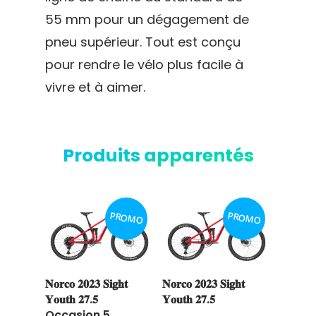
55 mm pour un dégagement de
pneu supérieur. Tout est conçu
pour rendre le vélo plus facile à
vivre et à aimer.
Produits apparentés
PROMO
PROMO
𝐍𝐨𝐫𝐜𝐨 𝟐𝟎𝟐𝟑 𝐒𝐢𝐠𝐡𝐭
𝐍𝐨𝐫𝐜𝐨 𝟐𝟎𝟐𝟑 𝐒𝐢𝐠𝐡𝐭
Ajouter au
Ajouter au
𝐘𝐨𝐮𝐭𝐡 𝟐𝟕.𝟓
𝐘𝐨𝐮𝐭𝐡 𝟐𝟕.𝟓
panier
panier
Occasion 5