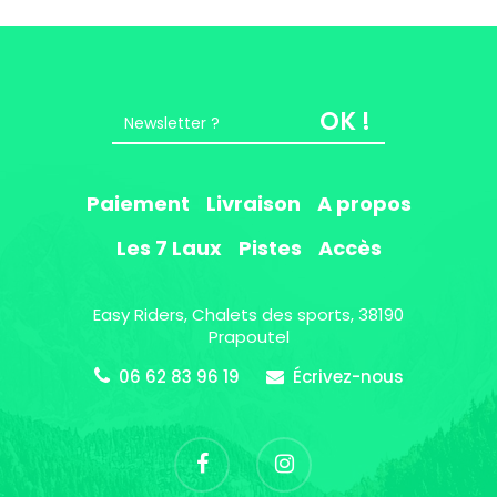
OK !
Paiement
Livraison
A propos
Les 7 Laux
Pistes
Accès
Easy Riders, Chalets des sports, 38190
Prapoutel
06 62 83 96 19
Écrivez-nous