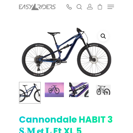
Hit enter to search or ESC to close
Cannondale HABIT 3
𝐒,𝐌 𝐞𝐭 𝐋 Et XL 5