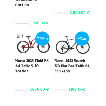
Sorties
2,690.00
€
3,349.00
€
1,990.00
€
3,349.00
€
PROMO
PROMO
𝐍𝐨𝐫𝐜𝐨 𝟐𝟎𝟐𝟑 𝐅𝐥𝐮𝐢𝐝 𝐅𝐒
𝐍𝐨𝐫𝐜𝐨 𝟐𝟎𝟐𝟐 𝐒𝐞𝐚𝐫𝐜𝐡
Ajouter au
Ajouter au
𝐀𝟒 𝐓𝐚𝐢𝐥𝐥𝐞 𝐒, 10
𝐗𝐑 𝐅𝐥𝐚𝐭 𝐁𝐚𝐫 𝐓𝐚𝐢𝐥𝐥𝐞 𝟓𝟑,
panier
panier
sorties
𝟓𝟓.𝟓 𝐞𝐭 𝟓𝟖
1,650.00
€
1,189.15
€
2,299.00
€
1,399.00
€