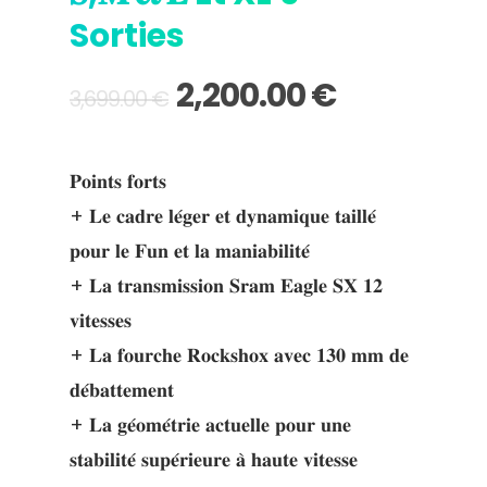
Sorties
2,200.00
€
3,699.00
€
𝐏𝐨𝐢𝐧𝐭𝐬 𝐟𝐨𝐫𝐭𝐬
+ 𝐋𝐞 𝐜𝐚𝐝𝐫𝐞 𝐥𝐞́𝐠𝐞𝐫 𝐞𝐭 𝐝𝐲𝐧𝐚𝐦𝐢𝐪𝐮𝐞 𝐭𝐚𝐢𝐥𝐥𝐞́
𝐩𝐨𝐮𝐫 𝐥𝐞 𝐅𝐮𝐧 𝐞𝐭 𝐥𝐚 𝐦𝐚𝐧𝐢𝐚𝐛𝐢𝐥𝐢𝐭𝐞́
+ 𝐋𝐚 𝐭𝐫𝐚𝐧𝐬𝐦𝐢𝐬𝐬𝐢𝐨𝐧 𝐒𝐫𝐚𝐦 𝐄𝐚𝐠𝐥𝐞 𝐒𝐗 𝟏𝟐
𝐯𝐢𝐭𝐞𝐬𝐬𝐞𝐬
+ 𝐋𝐚 𝐟𝐨𝐮𝐫𝐜𝐡𝐞 𝐑𝐨𝐜𝐤𝐬𝐡𝐨𝐱 𝐚𝐯𝐞𝐜 𝟏𝟑𝟎 𝐦𝐦 𝐝𝐞
𝐝𝐞́𝐛𝐚𝐭𝐭𝐞𝐦𝐞𝐧𝐭
+ 𝐋𝐚 𝐠𝐞́𝐨𝐦𝐞́𝐭𝐫𝐢𝐞 𝐚𝐜𝐭𝐮𝐞𝐥𝐥𝐞 𝐩𝐨𝐮𝐫 𝐮𝐧𝐞
𝐬𝐭𝐚𝐛𝐢𝐥𝐢𝐭𝐞́ 𝐬𝐮𝐩𝐞́𝐫𝐢𝐞𝐮𝐫𝐞 𝐚̀ 𝐡𝐚𝐮𝐭𝐞 𝐯𝐢𝐭𝐞𝐬𝐬𝐞