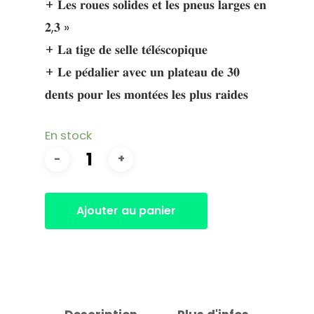
+ 𝐋𝐞𝐬 𝐫𝐨𝐮𝐞𝐬 𝐬𝐨𝐥𝐢𝐝𝐞𝐬 𝐞𝐭 𝐥𝐞𝐬 𝐩𝐧𝐞𝐮𝐬 𝐥𝐚𝐫𝐠𝐞𝐬 𝐞𝐧
𝟐,𝟑 »
+ 𝐋𝐚 𝐭𝐢𝐠𝐞 𝐝𝐞 𝐬𝐞𝐥𝐥𝐞 𝐭𝐞́𝐥𝐞́𝐬𝐜𝐨𝐩𝐢𝐪𝐮𝐞
+ 𝐋𝐞 𝐩𝐞́𝐝𝐚𝐥𝐢𝐞𝐫 𝐚𝐯𝐞𝐜 𝐮𝐧 𝐩𝐥𝐚𝐭𝐞𝐚𝐮 𝐝𝐞 𝟑𝟎
𝐝𝐞𝐧𝐭𝐬 𝐩𝐨𝐮𝐫 𝐥𝐞𝐬 𝐦𝐨𝐧𝐭𝐞́𝐞𝐬 𝐥𝐞𝐬 𝐩𝐥𝐮𝐬 𝐫𝐚𝐢𝐝𝐞𝐬
En stock
Ajouter au panier