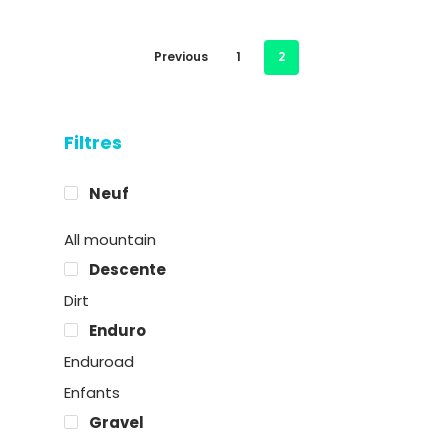
Location
Previous
1
2
Boutique
Encadremen
Filtres
Contact
Neuf
All mountain
Easy Riders
Descente
Chalets des sports
Dirt
38190 Prapoutel
Enduro
Enduroad
Enfants
Gravel