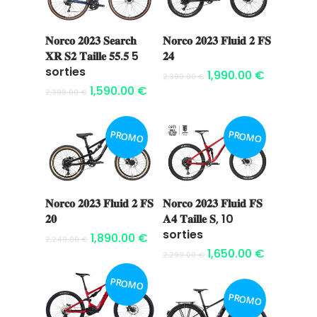
𝐍𝐨𝐫𝐜𝐨 𝟐𝟎𝟐𝟑 𝐒𝐞𝐚𝐫𝐜𝐡
𝐍𝐨𝐫𝐜𝐨 𝟐𝟎𝟐𝟑 𝐅𝐥𝐮𝐢𝐝 𝟐 𝐅𝐒
Ajouter au
Ajouter au
𝐗𝐑 𝐒𝟐 𝐓𝐚𝐢𝐥𝐥𝐞 𝟓𝟓.𝟓 5
𝟐𝟒
panier
panier
sorties
1,990.00
€
2,399.00
€
1,590.00
€
2,399.00
€
PROMO
PROMO
𝐍𝐨𝐫𝐜𝐨 𝟐𝟎𝟐𝟑 𝐅𝐥𝐮𝐢𝐝 𝟐 𝐅𝐒
𝐍𝐨𝐫𝐜𝐨 𝟐𝟎𝟐𝟑 𝐅𝐥𝐮𝐢𝐝 𝐅𝐒
Ajouter au
Ajouter au
𝟐𝟎
𝐀𝟒 𝐓𝐚𝐢𝐥𝐥𝐞 𝐒, 10
panier
panier
sorties
1,890.00
€
2,249.00
€
1,650.00
€
2,299.00
€
PROMO
PROMO