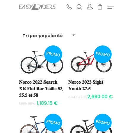
Tri par popularité
Hit enter to search or ESC to close
PROMO
PROMO
𝐍𝐨𝐫𝐜𝐨 𝟐𝟎𝟐𝟐 𝐒𝐞𝐚𝐫𝐜𝐡
𝐍𝐨𝐫𝐜𝐨 𝟐𝟎𝟐𝟑 𝐒𝐢𝐠𝐡𝐭
Ajouter au
Ajouter au
𝐗𝐑 𝐅𝐥𝐚𝐭 𝐁𝐚𝐫 𝐓𝐚𝐢𝐥𝐥𝐞 𝟓𝟑,
𝐘𝐨𝐮𝐭𝐡 𝟐𝟕.𝟓
panier
panier
𝟓𝟓.𝟓 𝐞𝐭 𝟓𝟖
2,690.00
€
3,349.00
€
1,189.15
€
1,399.00
€
PROMO
PROMO