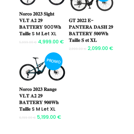
𝐍𝐨𝐫𝐜𝐨 𝟐𝟎𝟐𝟑 𝐒𝐢𝐠𝐡𝐭
Ajouter au
𝐕𝐋𝐓 𝐀𝟐 𝟐𝟗
𝐆𝐓 𝟐𝟎𝟐𝟐 𝐄-
Ajouter au
panier
𝐁𝐀𝐓𝐓𝐄𝐑𝐘 900𝐖𝐡
𝐏𝐀𝐍𝐓𝐄𝐑𝐀 𝐃𝐀𝐒𝐇 𝟐𝟗
panier
𝐓𝐚𝐢𝐥𝐥𝐞 S M 𝐋et XL
𝐁𝐀𝐓𝐓𝐄𝐑𝐘 𝟓𝟎𝟎𝐖𝐡
𝐓𝐚𝐢𝐥𝐥𝐞 𝐒 𝐞𝐭 𝐗𝐋
4,999.00
€
5,999.00
€
2,099.00
€
2,999.00
€
PROMO
𝐍𝐨𝐫𝐜𝐨 𝟐𝟎𝟐𝟑 𝐑𝐚𝐧𝐠𝐞
Ajouter au
𝐕𝐋𝐓 𝐀𝟐 𝟐𝟗
panier
𝐁𝐀𝐓𝐓𝐄𝐑𝐘 𝟗𝟎𝟎𝐖𝐡
𝐓𝐚𝐢𝐥𝐥𝐞 S M Let XL
5,199.00
€
6,199.00
€